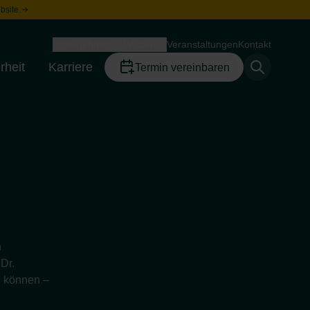
bsite.
Unternehmen
Wissen
Veranstaltungen
Kontakt
Toggle menu
Toggle menu
rheit
Karriere
Termin vereinbaren
Toggle menu
Toggle menu
h
Dr.
n können –