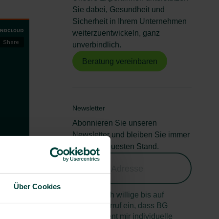
Sie dabei, Gesundheit und
Sicherheit in Ihrem Unternehmen
weiterzuentwickeln, ganz
unverbindlich.
Beratung vereinbaren
Newsletter
Abonnieren Sie unseren
Newsletter und bleiben Sie immer
auf dem neuesten Stand.
Über Cookies
Ja, ich willige bis auf
Widerruf ein, dass BG
prevent mir individuelle