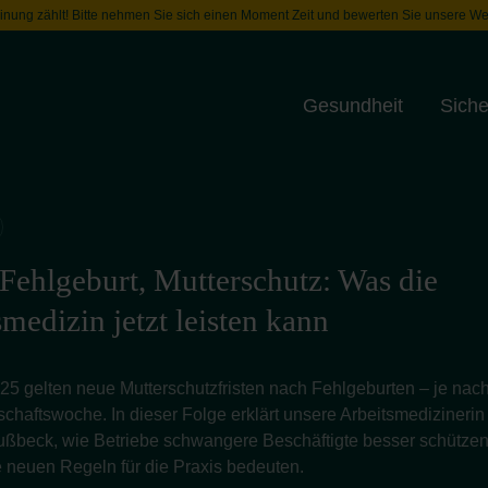
inung zählt! Bitte nehmen Sie sich einen Moment Zeit und bewerten Sie unsere We
Gesundheit
Siche
Toggle menu
 Fehlgeburt, Mutterschutz: Was die
medizin jetzt leisten kann
025 gelten neue Mutterschutzfristen nach Fehlgeburten – je nac
haftswoche. In dieser Folge erklärt unsere Arbeitsmedizinerin 
ußbeck, wie Betriebe schwangere Beschäftigte besser schütze
 neuen Regeln für die Praxis bedeuten.