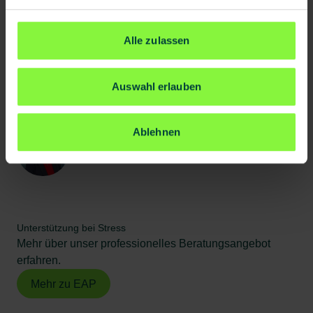
Christian Gies
Redakteur
Alle zulassen
Auswahl erlauben
Expertin
Ablehnen
Dr. Nina Elberich
Psychologin bei BG prevent
Unterstützung bei Stress
Mehr über unser professionelles Beratungsangebot
erfahren.
Mehr zu EAP