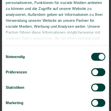
personalisieren, Funktionen für soziale Medien anbieten
Legen Sie das Smartphone am Abend bewusst
zu können und die Zugriffe auf unsere Website zu
außer Sichtweite.
analysieren. Außerdem geben wir Informationen zu Ihrer
Verwendung unserer Website an unsere Partner für
Manchmal wirken einfache Maßnahmen am stärksten.
soziale Medien, Werbung und Analysen weiter. Unsere
Ein klassischer Wecker verhindert, dass der Tag mit dem
Partner führen diese Informationen möglicherweise mit
Scrollen beginnt. Klare Absprachen im Team reduzieren
weiteren Daten zusammen, die Sie ihnen bereitgestellt
impliziten Erwartungsdruck.
haben oder die sie im Rahmen Ihrer Nutzung der Dienste
Digitale Arbeit gehört zum modernen Berufsalltag. Doch
gesammelt haben.
Einwilligungsauswahl
sie sollte unterstützen, nicht dominieren. Wer klare
Notwendig
Grenzen setzt, schafft Raum für konzentriertes Arbeiten
und echte Erholung. Und genau das stärkt auf Dauer
Leistung und Gesundheit gleichermaßen.
Präferenzen
Statistiken
Autor
Marketing