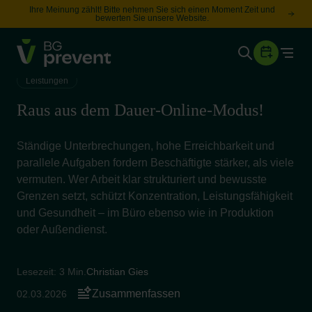
Ihre Meinung zählt! Bitte nehmen Sie sich einen Moment Zeit und
bewerten Sie unsere Website.
Togg
Gesundheit
Leistungen
Sicherheit
Raus aus dem Dauer-Online-Modus!
Karriere
Ständige Unterbrechungen, hohe Erreichbarkeit und
parallele Aufgaben fordern Beschäftigte stärker, als viele
Unternehmen
vermuten. Wer Arbeit klar strukturiert und bewusste
Wissen
Grenzen setzt, schützt Konzentration, Leistungsfähigkeit
und Gesundheit – im Büro ebenso wie in Produktion
oder Außendienst.
Suche
Leichte Sprache
Lesezeit: 3 Min.
Christian Gies
Zusammenfassen
02.03.2026