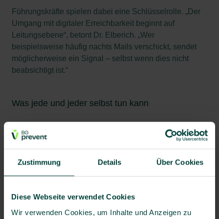
Führungskräfte spielen dabei eine Schlüsselrolle. „Der
Umgang mit digitaler Erreichbarkeit beginnt auf
Leitungsebene“, betont Dr. Elberich. „Wer
beispielsweise häufig nachts Mails verschickt, sendet
möglicherweise ein Signal – selbst wenn dies nicht
beabsichtigt ist.“
Was jede und jeder selbst tun kann
Auch auf persönlicher Ebene lässt sich viel steuern. Es
geht nicht um radikalen Verzicht, sondern um bewusste
Entscheidungen.
Zustimmung
Details
Über Cookies
Schalten Sie unnötige Push-Nachrichten aus.
Bündeln Sie Ihre Kommunikationszeiten.
Diese Webseite verwendet Cookies
Aktivieren Sie den Flugmodus während
Wir verwenden Cookies, um Inhalte und Anzeigen zu
konzentrierter Arbeitsphasen.