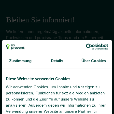
Bleiben Sie informiert!
Wir liefern Ihnen regelmäßig aktuelle Informationen,
Fachwissen und praxisnahe Tipps rund um Sicherheit
und Gesundheit bei der Arbeit – verständlich, relevant
und zuverlässig.
Zustimmung
Details
Über Cookies
Ja, ich willige bis auf Widerruf ein, dass BG prevent mir
Diese Webseite verwendet Cookies
individuelle Angebote und Informationen per E-Mail
zusenden darf.
Wir verwenden Cookies, um Inhalte und Anzeigen zu
personalisieren, Funktionen für soziale Medien anbieten
Es gilt unsere
Datenschutzerklärung
.
zu können und die Zugriffe auf unsere Website zu
analysieren. Außerdem geben wir Informationen zu Ihrer
Verwendung unserer Website an unsere Partner für