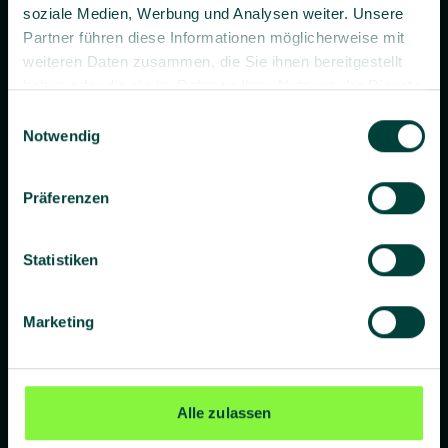
soziale Medien, Werbung und Analysen weiter. Unsere
Partner führen diese Informationen möglicherweise mit
weiteren Daten zusammen, die Sie ihnen bereitgestellt
haben oder die sie im Rahmen Ihrer Nutzung der Dienste
gesammelt haben.
Einwilligungsauswahl
Prävention. Besser gemacht.
Notwendig
Präferenzen
Unternehmen
Statistiken
Über uns
Blog
Marketing
Presse
Standorte
Alle zulassen
Lieferanten